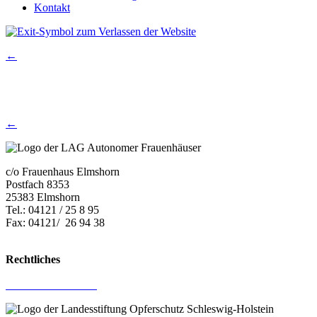
Kontakt
←
←
c/o Frauenhaus Elmshorn
Postfach 8353
25383 Elmshorn
Tel.: 04121 / 25 8 95
Fax: 04121/ 26 94 38
E-Mail:
lag.kostelle@mail.de
Rechtliches
Impressum
Datenschutz­erklärung